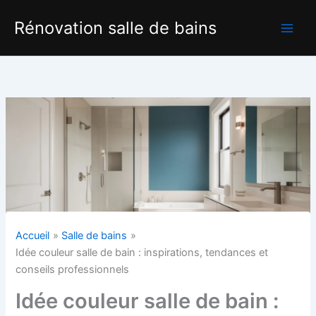
Aller
Rénovation salle de bains
au
contenu
Accueil
Salle de bains
Idée couleur salle de bain : inspirations, tendances et
conseils professionnels
Idée couleur salle de bain :