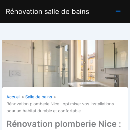
Aller
Rénovation salle de bains
au
contenu
Accueil
Salle de bains
Rénovation plomberie Nice : optimiser vos installations
pour un habitat durable et confortable
Rénovation plomberie Nice :