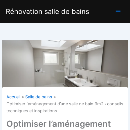
Aller
Rénovation salle de bains
au
contenu
Accueil
Salle de bains
Optimiser l’aménagement d’une salle de bain 9m2 : conseils
techniques et inspirations
Optimiser l’aménagement