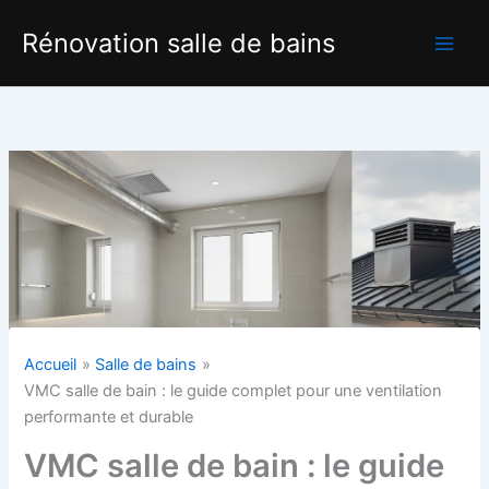
Aller
Rénovation salle de bains
au
contenu
Accueil
Salle de bains
VMC salle de bain : le guide complet pour une ventilation
performante et durable
VMC salle de bain : le guide